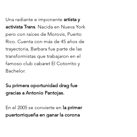
Una radiante e imponente 
artista y 
activista Trans
. Nacida en Nueva York 
pero con raíces de Morovis, Puerto 
Rico. Cuenta con más de 45 años de 
trayectoria, Barbara fue parte de las 
transformistas que trabajaron en el 
famoso club cabaret El Cotorrito y 
Bachelor.
Su primera oportunidad drag fue 
gracias a Antonio Pantojas.
En el 2005 se convierte en 
la primer 
puertorriqueña en ganar la corona 
ELITE
 en el certamen 
Miss Continental. 
Luego de participar por 7 años 
consecutivos por la corona Regular 