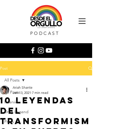
PODCAST
Post
All Posts
Ariah Shante
All Posts
Jan 13, 2021
7 min read
10 Leyendas
Interview
del
Drag Legend
Transformism
Press