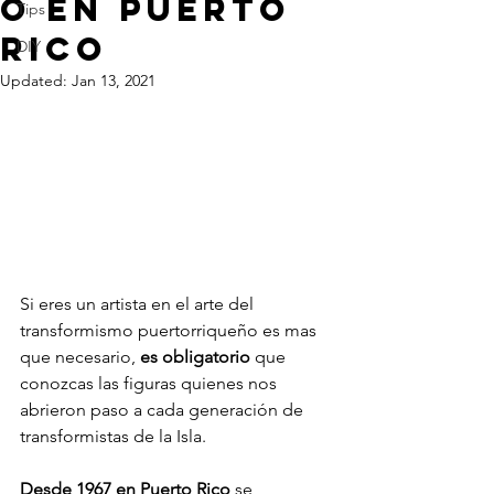
o en Puerto
Tips
Rico
DIY
Updated:
Jan 13, 2021
Si eres un artista en el arte del 
transformismo puertorriqueño es mas 
que necesario, 
es obligatorio
 que 
conozcas las figuras quienes nos 
abrieron paso a cada generación de 
transformistas de la Isla.
Desde 1967 en Puerto Rico 
se 